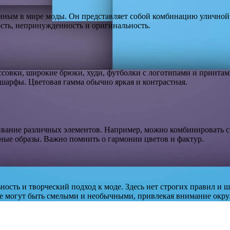
нным в мире моды. Он представляет собой комбинацию уличной 
ость, непринужденность и оригинальность.
оссовки, широкие брюки, худи, футболки с логотипами и принта
шарфы. Цветовая гамма обычно яркая и контрастная.
вание различных элементов. Например, можно комбинировать с
ные образы. Важно помнить о гармонии цветов и фактур.
ость и творческий подход к моде. Здесь нет строгих правил и 
оде могут быть смелыми и необычными, привлекая внимание ок