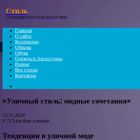
Menu
Стиль
Стильная одежда и аксессуары
Главная
О сайте
Коллекции
Образы
Обувь
Одежда и Аксессуары
Разное
Все статьи
Контакты
Search
for
«Уличный стиль: модные сочетания»
12.11.2024
0
73
Less than a minute
Тенденции в уличной моде