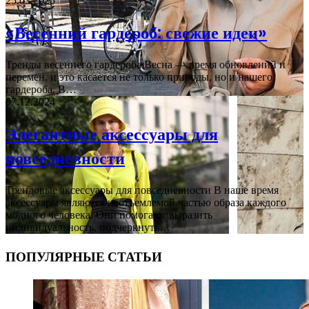
25.03.2025
«Весенний гардероб: свежие идеи»
Тренды весеннего гардероба Весна — время обновлений и
перемен, и это касается не только природы, но и нашего
гардероба. В…
07.12.2024
Элегантные аксессуары для
повседневности
Трендовые аксессуары для повседневности В наше время
аксессуары являются неотъемлемой частью образа каждого
модного человека. Они помогают выразить
индивидуальность, подчеркнуть…
ПОПУЛЯРНЫЕ СТАТЬИ