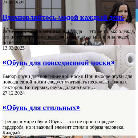
23.07.2025
Вдохновляйтесь модой каждый день
Источники вдохновения модой Мода — это не только одежда,
это целая индустрия, которая вдохновляет миллионы людей
по всему миру. Она…
13.03.2025
«Обувь для повседневной носки»
Выбор обуви для повседневной носки При выборе обуви для
повседневной носки следует учитывать несколько важных
факторов. Во-первых, обувь должна быть…
27.12.2024
«Обувь для стильных»
Тренды в мире обуви Обувь — это не просто предмет
гардероба, но и важный элемент стиля и образа человека.
Каждый…