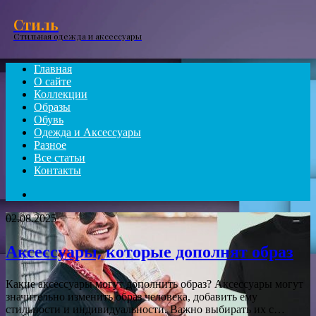
Menu
Стиль
Стильная одежда и аксессуары
Главная
О сайте
Коллекции
Образы
Обувь
Одежда и Аксессуары
Разное
Все статьи
Контакты
Search
for
02.08.2025
Аксессуары, которые дополнят образ
Какие аксессуары могут дополнить образ? Аксессуары могут
значительно изменить образ человека, добавить ему
стильности и индивидуальности. Важно выбирать их с…