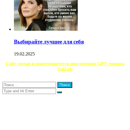
Выбирайте лучшее для себя
19.02.2025
Сайт создан и монетизируется при помощи GPT сервиса
Ggl2.ru
Close
Найти:
Close
Search
for