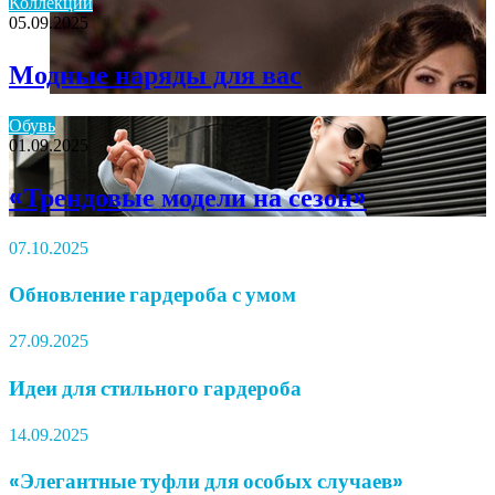
Коллекции
05.09.2025
Модные наряды для вас
Обувь
01.09.2025
«Трендовые модели на сезон»
07.10.2025
Обновление гардероба с умом
27.09.2025
Идеи для стильного гардероба
14.09.2025
«Элегантные туфли для особых случаев»