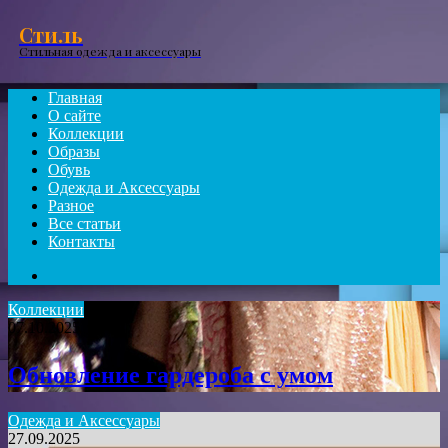
Menu
Стиль
Стильная одежда и аксессуары
Главная
О сайте
Коллекции
Образы
Обувь
Одежда и Аксессуары
Разное
Все статьи
Контакты
Search
for
Коллекции
07.10.2025
Обновление гардероба с умом
Одежда и Аксессуары
27.09.2025