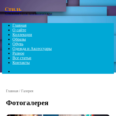
Menu
Стиль
Стильная одежда и аксессуары
Главная
О сайте
Коллекции
Образы
Обувь
Одежда и Аксессуары
Разное
Все статьи
Контакты
Search
for
Главная
/
Галерея
Фотогалерея