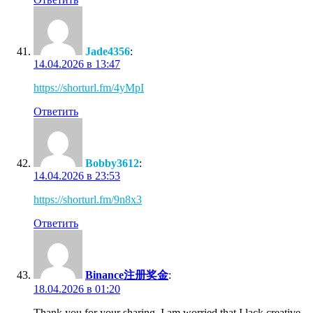
Jade4356
:
14.04.2026 в 13:47
https://shorturl.fm/4yMpI
Ответить
Bobby3612
:
14.04.2026 в 23:53
https://shorturl.fm/9n8x3
Ответить
Binance注册奖金
:
18.04.2026 в 01:20
Thank you for your sharing. I am worried that I lack creative