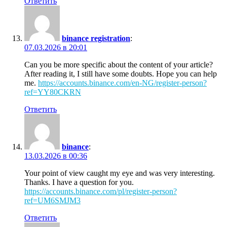
Ответить
binance registration
:
07.03.2026 в 20:01
Can you be more specific about the content of your article?
After reading it, I still have some doubts. Hope you can help
me.
https://accounts.binance.com/en-NG/register-person?
ref=YY80CKRN
Ответить
binance
:
13.03.2026 в 00:36
Your point of view caught my eye and was very interesting.
Thanks. I have a question for you.
https://accounts.binance.com/pl/register-person?
ref=UM6SMJM3
Ответить