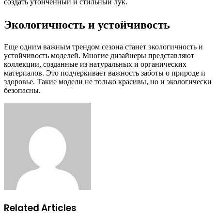
создать утонченный и стильный лук.
Экологичность и устойчивость
Еще одним важным трендом сезона станет экологичность и
устойчивость моделей. Многие дизайнеры представляют
коллекции, созданные из натуральных и органических
материалов. Это подчеркивает важность заботы о природе и
здоровье. Такие модели не только красивы, но и экологически
безопасны.
Facebook
Twitter
LinkedIn
Tumblr
Pinterest
Reddit
VKontakte
Odnoklassniki
Skype
WhatsApp
Telegram
Viber
Share
Print
via
Email
Related Articles