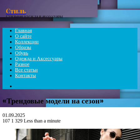
Menu
Стиль
Стильная одежда и аксессуары
Главная
О сайте
Коллекции
Образы
Обувь
Одежда и Аксессуары
Разное
Все статьи
Контакты
Search
for
«Трендовые модели на сезон»
01.09.2025
107
1 329
Less than a minute