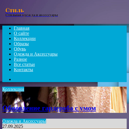
Menu
Стиль
Стильная одежда и аксессуары
Главная
О сайте
Коллекции
Образы
Обувь
Одежда и Аксессуары
Разное
Все статьи
Контакты
Search
for
Коллекции
07.10.2025
Обновление гардероба с умом
Одежда и Аксессуары
27.09.2025