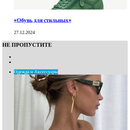
«Обувь для стильных»
27.12.2024
НЕ ПРОПУСТИТЕ
Previous
page
Next
page
Одежда и Аксессуары