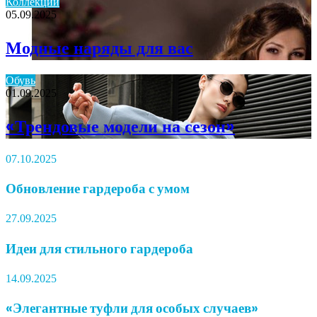
Коллекции
05.09.2025
Модные наряды для вас
Обувь
01.09.2025
«Трендовые модели на сезон»
07.10.2025
Обновление гардероба с умом
27.09.2025
Идеи для стильного гардероба
14.09.2025
«Элегантные туфли для особых случаев»