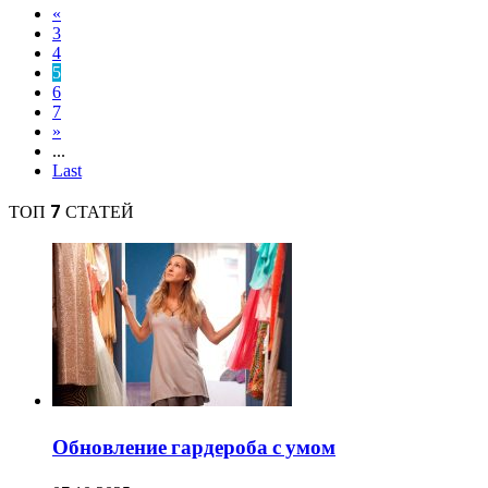
«
3
4
5
6
7
»
...
Last
ТОП 7 СТАТЕЙ
Обновление гардероба с умом